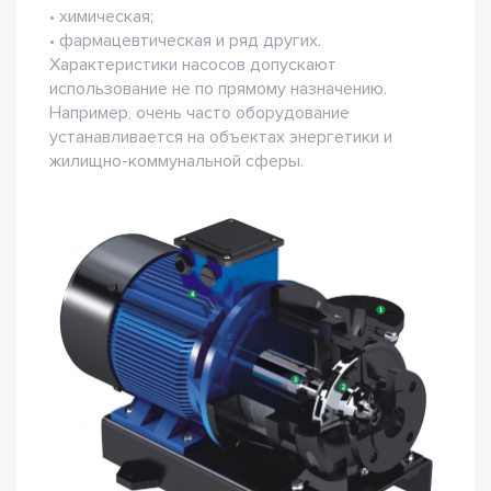
• химическая;
• фармацевтическая и ряд других.
Характеристики насосов допускают
использование не по прямому назначению.
Например, очень часто оборудование
устанавливается на объектах энергетики и
жилищно-коммунальной сферы.