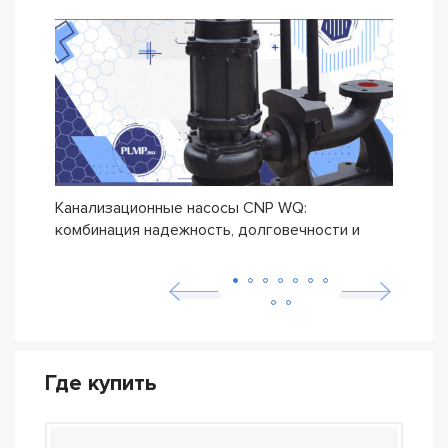
Канализационные насосы CNP WQ:
Дрен
комбинация надежность, долговечности и
прои
бюджетной цены
Где купить