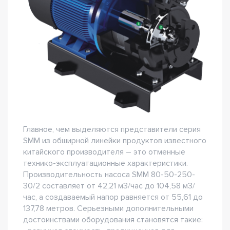
Главное, чем выделяются представители серия
SMM из обширной линейки продуктов известного
китайского производителя – это отменные
технико-эксплуатационные характеристики.
Производительность насоса SMM 80-50-250-
30/2 составляет от 42,21 м3/час до 104,58 м3/
час, а создаваемый напор равняется от 55,61 до
137,78 метров. Серьезными дополнительными
достоинствами оборудования становятся такие: