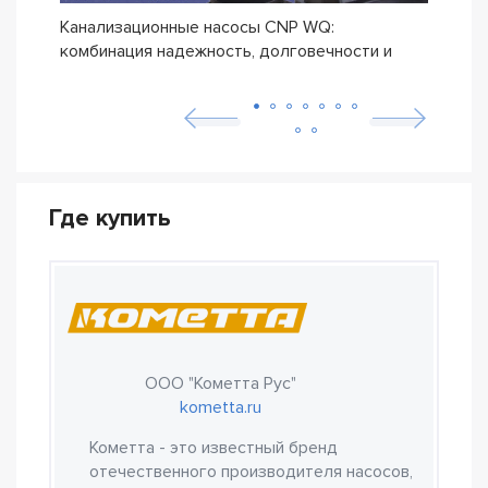
Канализационные насосы CNP WQ:
Дрен
комбинация надежность, долговечности и
прои
бюджетной цены
Где купить
ООО "Кометта Рус"
kometta.ru
Кометта - это известный бренд
отечественного производителя насосов,