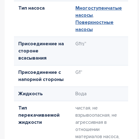
Тип насоса
Многоступенчатые
насосы
,
Поверхностные
насосы
Присоединение на
G1½''
стороне
всасывания
Присоединение с
G1''
напорной стороны
Жидкость
Вода
Тип
чистая, не
перекачиваемой
взрывоопасная, не
жидкости
агрессивная в
отношении
материалов насоса,