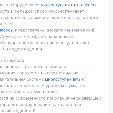
сного оборудования
многоступенчатые насосы
ость и большой спрос им обеспечивает
в сочетании с высокой надежностью, которые
оделей.
насосы
представлены ассортиментом версий
нструктивными и функциональными
 оборудования успешно используется как в
ии и водоотведении.
тых насосов
полюсными, трехполюсными или
высоких мощностях выдают отличные
двигательная система
многоступенчатых
ботает с пониженным уровнем шума, что
ьших закрытых помещениях.
ются из современного поколения нержавеющей
атировать оборудование не только для
ивных жидкостей.