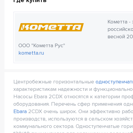
Где купить
Кометта -
российско
весной 20
ООО "Кометта Рус"
kometta.ru
Центробежные горизонтальные
одноступенчат
характеристикам надежности и функциональнос
Насосы Ebara 2CDX относятся к категории пр
оборудования. Перечень сфер применения од
Ebara
2CDX очень широк. Они эффективно раб
производств, используются в сельском хозяйст
коммунального сектора. Одноступенчатые го