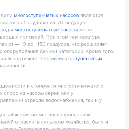
одели
многоступенчатых насосов
являются
асосного оборудования. Их ведущее
й воды
многоступенчатые насосы
могут
твердых примесей. При этом температура
х от — 10 до +150 градусов, что расширяет
 оборудования данной категории. Кроме того,
кий ассортимент версий
многоступенчатых
азивности.
адежности и стоимости многоступенчатого
 спрос на насосы серии как у
авлений отрасли водоснабжения, так и у
доснабжения во многих направлениях
ой отрасли, в сельском хозяйстве, быту и
х сетях. Также отдельные версии