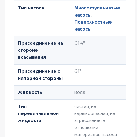
Тип насоса
Многоступенчатые
насосы
,
Поверхностные
насосы
Присоединение на
G1¼''
стороне
всасывания
Присоединение с
G1''
напорной стороны
Жидкость
Вода
Тип
чистая, не
перекачиваемой
взрывоопасная, не
жидкости
агрессивная в
отношении
материалов насоса,