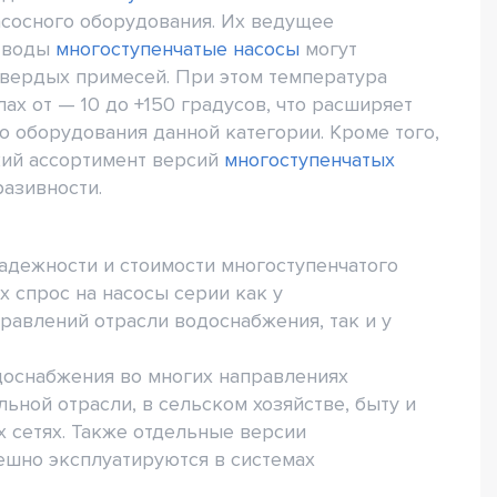
асосного оборудования. Их ведущее
й воды
многоступенчатые насосы
могут
твердых примесей. При этом температура
х от — 10 до +150 градусов, что расширяет
 оборудования данной категории. Кроме того,
кий ассортимент версий
многоступенчатых
азивности.
адежности и стоимости многоступенчатого
 спрос на насосы серии как у
авлений отрасли водоснабжения, так и у
доснабжения во многих направлениях
ой отрасли, в сельском хозяйстве, быту и
х сетях. Также отдельные версии
ешно эксплуатируются в системах