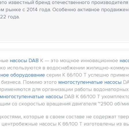
 это известный бренд отечественного производителя
м рынке с 2014 года. Особенно активное продвиже
22 года.
жные
насосы DAB
K — это мощное инновационное
нас
око используются в водоснабжении жилищно-коммун
сное оборудование
серии K 66/100 T успешно применя
 бизнеса. Помимо этого
многоступенчатые насосы
DA
применяются для организации работы водонапорных 
многоступенчатые насосы
DAB K 66/100 T укомплек
ющим со скоростью вращения двигателя ~2900 об/мин
дкостями, которые в своем составе не содержат тве
 центробежные насосы K 66/100 T изготовлены из вы