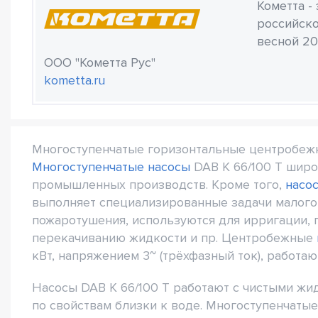
Кометта -
российско
весной 20
ООО "Кометта Рус"
kometta.ru
Многоступенчатые горизонтальные центробе
Многоступенчатые насосы
DAB K 66/100 T шир
промышленных производств. Кроме того,
насо
выполняет специализированные задачи малого
пожаротушения, используются для ирригации, 
перекачиванию жидкости и пр. Центробежные
кВт, напряжением 3~ (трёхфазный ток), работа
Насосы DAB K 66/100 T работают с чистыми жи
по свойствам близки к воде. Многоступенчатые