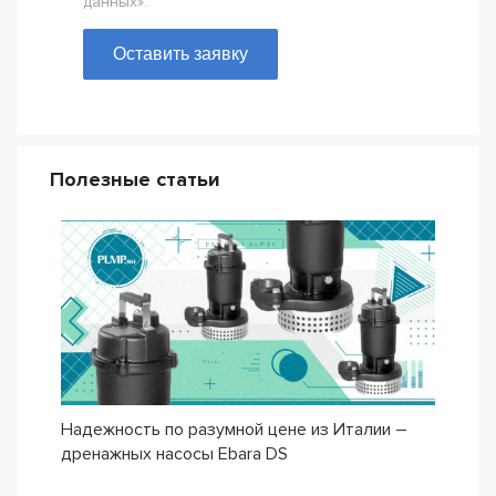
данных».
Оставить заявку
Полезные статьи
Надежность по разумной цене из Италии –
Насо
дренажных насосы Ebara DS
– се