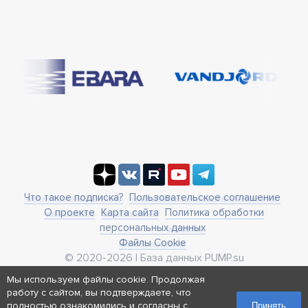
Что такое подписка?
Пользовательское соглашение
О проекте
Карта сайта
Политика обработки
персональных данных
Файлы Cookie
© 2020-2026 | База данных PUMP.su
business@pump.su
Мы используем файлы cookie. Продолжая
г. Москва, ул. Ленинская Слобода 19
работу с сайтом, вы подтверждаете, что
Реквизиты
полностью ознакомились и согласны с
Принять