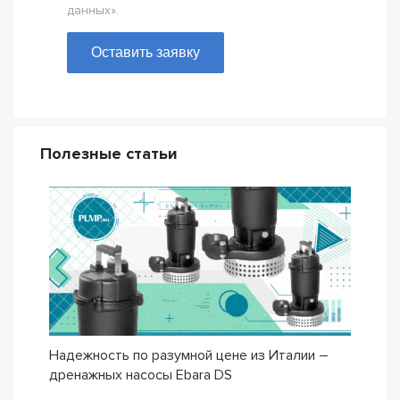
данных».
Оставить заявку
Полезные статьи
Надежность по разумной цене из Италии –
Насо
дренажных насосы Ebara DS
– се