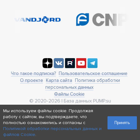
Что такое подписка?
Пользовательское соглашение
О проекте
Карта сайта
Политика обработки
персональных данных
Файлы Cookie
© 2020-2026 | База данных PUMP.su
business@pump.su
Мы используем файлы cookie. Продолжая
г. Москва, ул. Ленинская Слобода 19
работу с сайтом, вы подтверждаете, что
Реквизиты
полностью ознакомились и согласны с
Принять
Политикой обработки персональных данных и
файлов Cookie
.