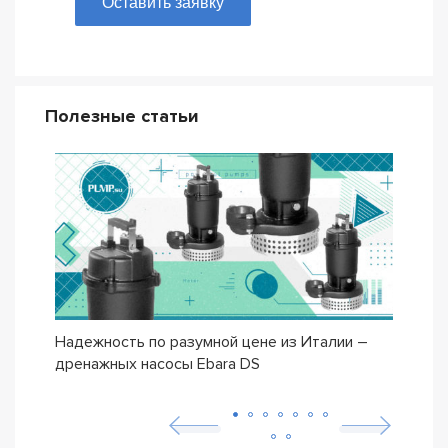
Оставить заявку
Полезные статьи
Надежность по разумной цене из Италии –
Насо
дренажных насосы Ebara DS
– се