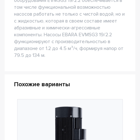
оборудования EVMSG3 19/2.2 обеспечивается в
том числе функциональной возможностью
насосов работать не только с чистой водой, но и
с жидкостью, которая в своем составе имеет
абразивные и химически-агрессивные
компоненты. Насосы EBARA EVMSG3 19/2.2
функционируют с производительностью в
диапазоне от 1.2 до 4.5 м³/ч, формируя напор от
79.5 до 134 м.
Похожие варианты