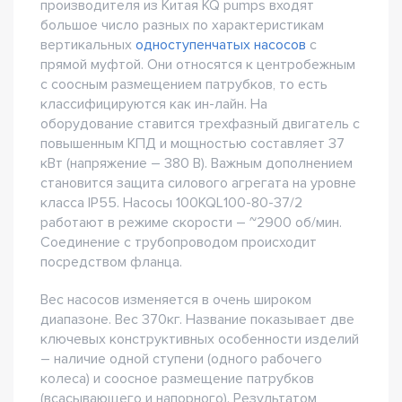
производителя из Китая KQ pumps входят
большое число разных по характеристикам
вертикальных
одноступенчатых насосов
с
прямой муфтой. Они относятся к центробежным
с соосным размещением патрубков, то есть
классифицируются как ин-лайн. На
оборудование ставится трехфазный двигатель с
повышенным КПД и мощностью составляет 37
кВт (напряжение – 380 В). Важным дополнением
становится защита силового агрегата на уровне
класса IP55. Насосы 100KQL100-80-37/2
работают в режиме скорости – ~2900 об/мин.
Соединение с трубопроводом происходит
посредством фланца.
Вес насосов изменяется в очень широком
диапазоне. Вес 370кг. Название показывает две
ключевых конструктивных особенности изделий
– наличие одной ступени (одного рабочего
колеса) и соосное размещение патрубков
(всасывающего и напорного). Результатом