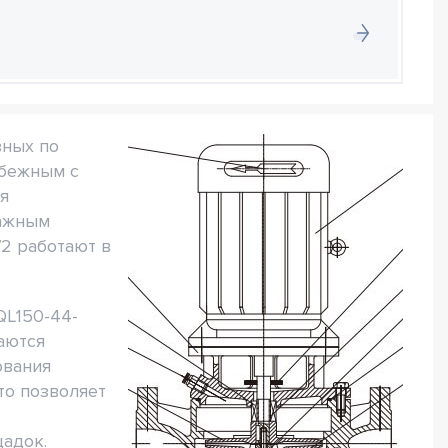
зных по
обежным с
я
Важным
/2 работают в
QL150-44-
аются
ования
то позволяет
щадок.