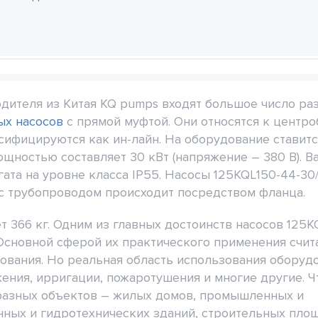
дителя из Китая KQ pumps входят большое число ра
ых насосов
с прямой муфтой. Они относятся к центр
сифицируются как ин-лайн. На оборудование ставитс
щностью составляет 30 кВт (напряжение – 380 В). 
ата на уровне класса IP55. Насосы 125KQL150-44-30
с трубопроводом происходит посредством фланца.
т 366 кг. Одним из главных достоинств насосов 125K
 Основной сферой их практического применения счит
ования. Но реальная область использования оборуд
ения, ирригации, пожаротушения и многие другие. Ч
разных объектов – жилых домов, промышленных и
ных и гидротехнических зданий, строительных пло