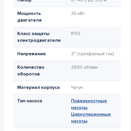
Напор
от 40.3 до 51.2 м
Мощность
30 кВт
двигателя
Класс защиты
IP55
электродвигателя
Напряжение
3~ (трёхфазный ток)
Количество
2900 об/мин
оборотов
Материал корпуса
Чугун
Тип насоса
Поверхностные
насосы
,
Циркуляционные
насосы