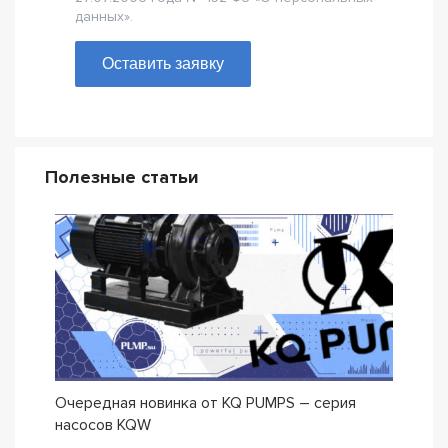
данных».
Оставить заявку
Полезные статьи
Очередная новинка от KQ PUMPS – серия
Нова
насосов KQW