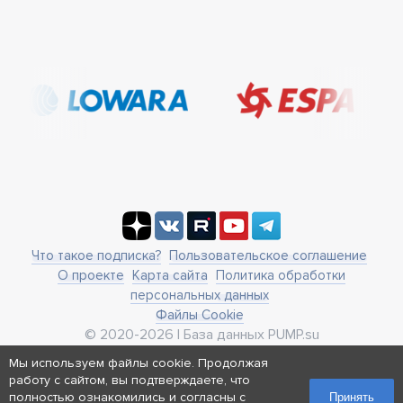
Что такое подписка?
Пользовательское соглашение
О проекте
Карта сайта
Политика обработки
персональных данных
Файлы Cookie
© 2020-2026 | База данных PUMP.su
business@pump.su
Мы используем файлы cookie. Продолжая
г. Москва, ул. Ленинская Слобода 19
работу с сайтом, вы подтверждаете, что
Реквизиты
полностью ознакомились и согласны с
Принять