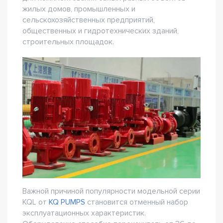
жилых домов, промышленных и
сельскохозяйственных предприятий,
общественных и гидротехнических зданий,
строительных площадок.
Важной причиной популярности модельной серии
KQL от
KQ PUMPS
становится отменный набор
эксплуатационных характеристик.