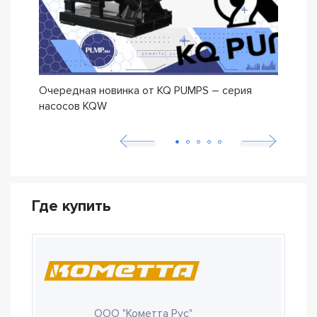
Очередная новинка от KQ PUMPS – серия
Нова
насосов KQW
Где купить
ООО "Кометта Рус"