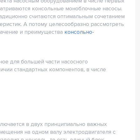
ъекта насосным оборудованием в числе первых
атриваются консольные моноблочные насосы.
традиционно считаются оптимальным сочетанием
еристик. А потому целесообразно рассмотреть
начение и преимущества
консольно-
ое для большей части насосного
ичии стандартных компонентов, в числе
лючается в двух принципиально важных
мещения на одном валу электродвигателя с
зделия в консоль, то есть единый блок,