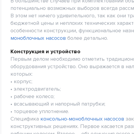
В большинстве случаев при комплектовании об
потенциально возможных выборов всегда рассм
В этом нет ничего удивительного, так как они 
бюджетной цены и неплохих технических характ
особенности конструкции, функциональное наз
моноблочных насосов
более детально.
Конструкция и устройство
Первым делом необходимо отметить традиционн
оборудования устройство. Оно выражается в нал
которых:
• корпус;
• электродвигатель;
• рабочее колесо;
• всасывающий и напорный патрубки;
• торцевое уплотнение.
Специфика
консольно-моноблочных насосов
зак
конструктивных решениях. Первое касается раз
рабочим колесом. Второе – объединения всего и