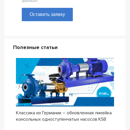
данных».
Оставить заявку
Полезные статьи
Классика из Германии – обновленная линейка
Сери
консольных одноступенчатых насосов KSB
ETN