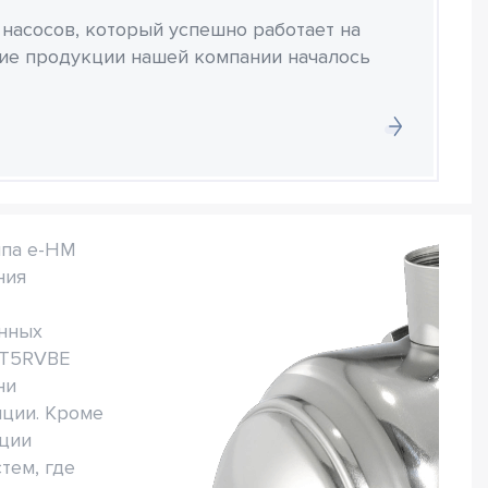
 насосов, который успешно работает на
ние продукции нашей компании началось
ипа e-HM
ния
анных
T5RVBE
ни
яции. Кроме
ации
тем, где