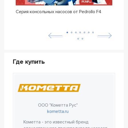
Серия консольных насосов от Pedrollo F4
Сери
Pedro
Где купить
ООО "Кометта Рус"
kometta.ru
Кометта - это известный бренд