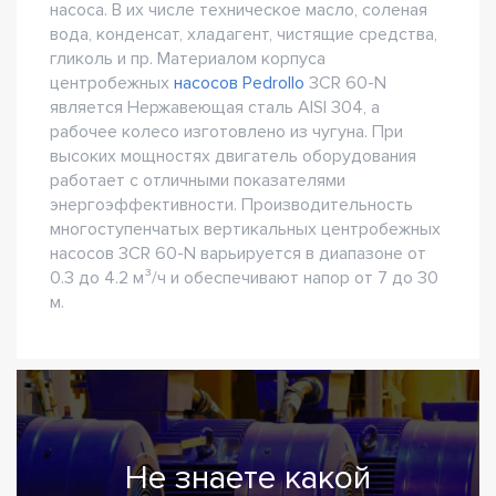
насоса. В их числе техническое масло, соленая
вода, конденсат, хладагент, чистящие средства,
гликоль и пр. Материалом корпуса
центробежных
насосов Pedrollo
3CR 60-N
является Нержавеющая сталь AISI 304, а
рабочее колесо изготовлено из чугуна. При
высоких мощностях двигатель оборудования
работает с отличными показателями
энергоэффективности. Производительность
многоступенчатых вертикальных центробежных
насосов 3CR 60-N варьируется в диапазоне от
0.3 до 4.2 м³/ч и обеспечивают напор от 7 до 30
м.
Не знаете какой