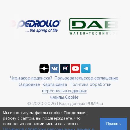
Что такое подписка?
Пользовательское соглашение
О проекте
Карта сайта
Политика обработки
персональных данных
Файлы Cookie
© 2020-2026 | База данных PUMP.su
business@pump.su
Мы используем файлы cookie. Продолжая
г. Москва, ул. Ленинская Слобода 19
работу с сайтом, вы подтверждаете, что
Реквизиты
полностью ознакомились и согласны с
Принять
Политикой обработки персональных данных и