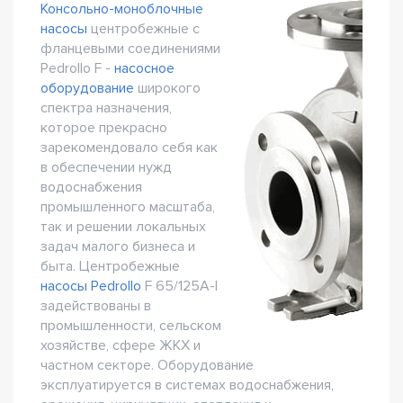
Консольно-моноблочные
насосы
центробежные с
фланцевыми соединениями
Pedrollo F -
насосное
оборудование
широкого
спектра назначения,
которое прекрасно
зарекомендовало себя как
в обеспечении нужд
водоснабжения
промышленного масштаба,
так и решении локальных
задач малого бизнеса и
быта. Центробежные
насосы Pedrollo
F 65/125A-I
задействованы в
промышленности, сельском
хозяйстве, сфере ЖКХ и
частном секторе. Оборудование
эксплуатируется в системах водоснабжения,