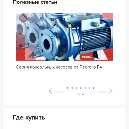
Полезные статьи
Серия консольных насосов от Pedrollo F4
Сери
Pedro
Где купить