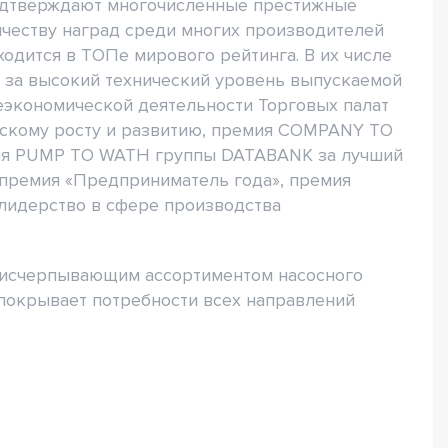
подтверждают многочисленные престижные
честву наград среди многих производителей
ходится в ТОПе мирового рейтинга. В их числе
 за высокий технический уровень выпускаемой
экономической деятельности Торговых палат
ескому росту и развитию, премия COMPANY TO
ия PUMP TO WATH группы DATABANK за лучший
 премия «Предприниматель года», премия
 лидерство в сфере производства
н исчерпывающим ассортиментом насосного
покрывает потребности всех направлений