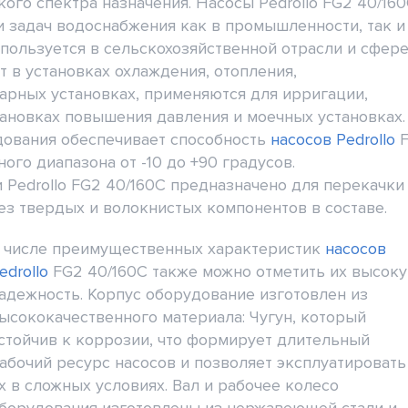
ого спектра назначения. Насосы Pedrollo FG2 40/16
 задач водоснабжения как в промышленности, так и
спользуется в сельскохозяйственной отрасли и сфер
 в установках охлаждения, отопления,
арных установках, применяются для ирригации,
ановках повышения давления и моечных установках.
ования обеспечивает способность
насосов Pedrollo
ого диапазона от -10 до +90 градусов.
 Pedrollo FG2 40/160C предназначено для перекачки
ез твердых и волокнистых компонентов в составе.
 числе преимущественных характеристик
насосов
edrollo
FG2 40/160C также можно отметить их высок
адежность. Корпус оборудование изготовлен из
ысококачественного материала: Чугун, который
стойчив к коррозии, что формирует длительный
абочий ресурс насосов и позволяет эксплуатировать
х в сложных условиях. Вал и рабочее колесо