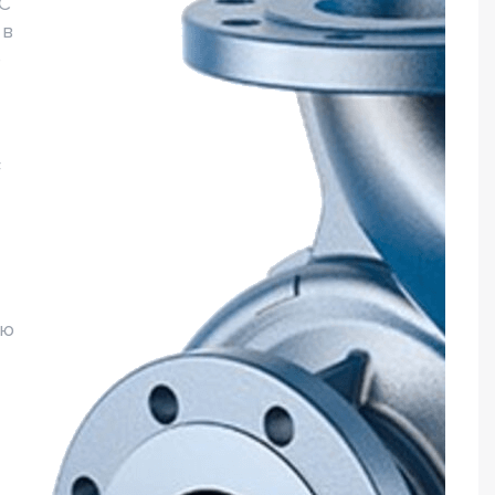
0C
 в
е
F
ую