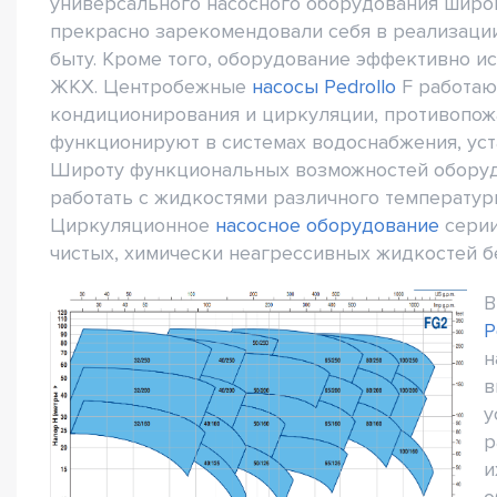
универсального насосного оборудования широк
прекрасно зарекомендовали себя в реализации
быту. Кроме того, оборудование эффективно и
ЖКХ. Центробежные
насосы Pedrollo
F работают
кондиционирования и циркуляции, противопож
функционируют в системах водоснабжения, уст
Широту функциональных возможностей оборуд
работать с жидкостями различного температурн
Циркуляционное
насосное оборудование
серии
чистых, химически неагрессивных жидкостей б
В
P
н
в
у
р
и