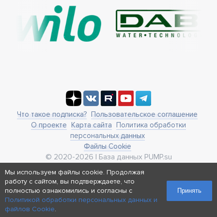
Что такое подписка?
Пользовательское соглашение
О проекте
Карта сайта
Политика обработки
персональных данных
Файлы Cookie
© 2020-2026 | База данных PUMP.su
business@pump.su
Мы используем файлы cookie. Продолжая
г. Москва, ул. Ленинская Слобода 19
работу с сайтом, вы подтверждаете, что
Реквизиты
полностью ознакомились и согласны с
Принять
Политикой обработки персональных данных и
файлов Cookie
.