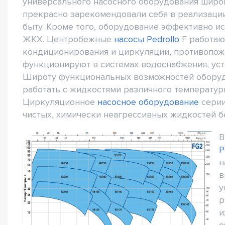
универсального насосного оборудования широк
прекрасно зарекомендовали себя в реализации
быту. Кроме того, оборудование эффективно и
ЖКХ. Центробежные
насосы Pedrollo
F работают
кондиционирования и циркуляции, противопож
функционируют в системах водоснабжения, уст
Широту функциональных возможностей оборуд
работать с жидкостями различного температурн
Циркуляционное
насосное оборудование
серии
чистых, химически неагрессивных жидкостей б
В
P
н
в
у
р
и