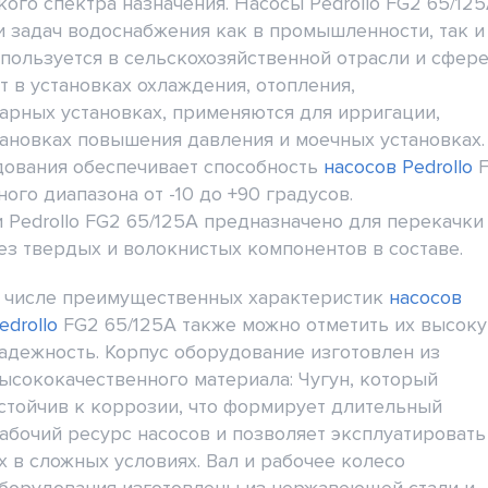
ого спектра назначения. Насосы Pedrollo FG2 65/12
 задач водоснабжения как в промышленности, так и
спользуется в сельскохозяйственной отрасли и сфер
 в установках охлаждения, отопления,
арных установках, применяются для ирригации,
ановках повышения давления и моечных установках.
ования обеспечивает способность
насосов Pedrollo
ого диапазона от -10 до +90 градусов.
 Pedrollo FG2 65/125A предназначено для перекачки
ез твердых и волокнистых компонентов в составе.
 числе преимущественных характеристик
насосов
edrollo
FG2 65/125A также можно отметить их высок
адежность. Корпус оборудование изготовлен из
ысококачественного материала: Чугун, который
стойчив к коррозии, что формирует длительный
абочий ресурс насосов и позволяет эксплуатировать
х в сложных условиях. Вал и рабочее колесо