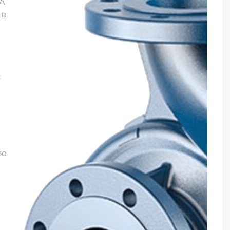
5A
 в
е
F
ую