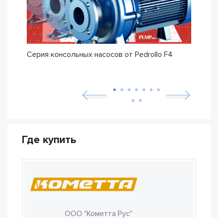
Серия консольных насосов от Pedrollo F4
Сери
Pedro
Где купить
ООО "Кометта Рус"