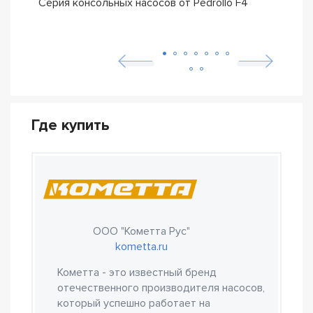
Серия консольных насосов от Pedrollo F4
Сери
Pedro
Где купить
ООО "Кометта Рус"
kometta.ru
Кометта - это известный бренд
отечественного производителя насосов,
который успешно работает на