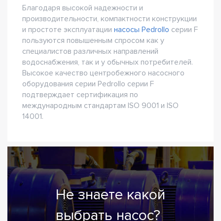
Благодаря высокой надежности и
производительности, компактности конструкции
и простоте эксплуатации
насосы Pedrollo
серии F
пользуются повышенным спросом как у
специалистов различных направлений
водоснабжения, так и у обычных потребителей.
Высокое качество центробежного насосного
оборудования серии Pedrollo серии F
подтверждает сертификация по
международным стандартам ISO 9001 и ISO
14001.
Не знаете какой
выбрать насос?