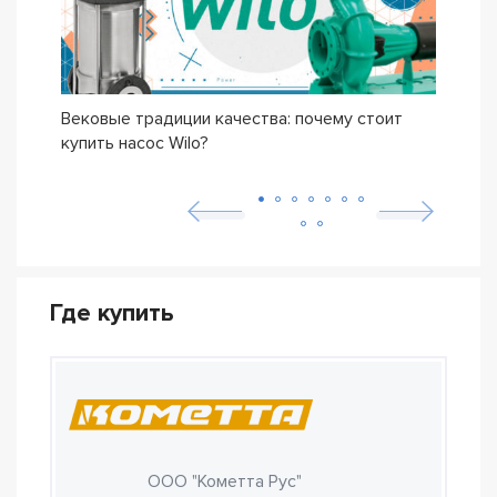
Вековые традиции качества: почему стоит
Сери
купить насос Wilo?
осно
возн
Где купить
ООО "Кометта Рус"