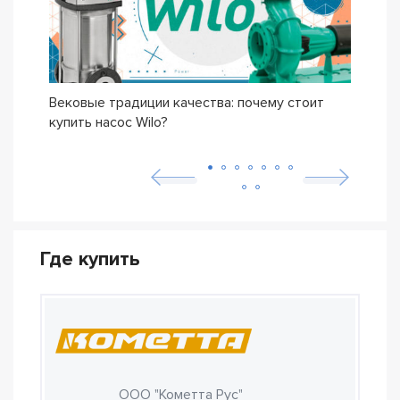
Вековые традиции качества: почему стоит
Сери
купить насос Wilo?
осно
возн
Где купить
ООО "Кометта Рус"