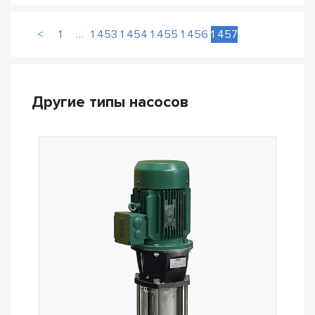
<
1
…
1 453
1 454
1 455
1 456
1 457
Другие типы насосов