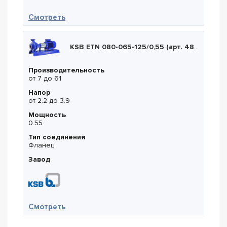
— Lowara LNEE 65-160/15
Смотреть
KSB ETN 080-065-125/0,55 (арт. 48255759)
Производительность
от 7 до 61
Напор
от 2.2 до 3.9
Мощность
0.55
Тип соединения
Фланец
Завод
— KSB ETN 080-065-125/0,55 (арт. 482557
Смотреть