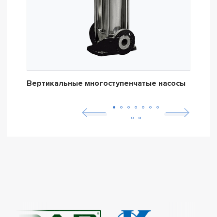
Вертикальные многоступенчатые насосы
Дре