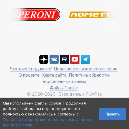
Что такое подписка?
Пользовательское соглашение
О проекте
Карта сайта
Политика обработки
персональных данных
Файлы Cookie
© 2020-2026 | База данных PUMP.su
business@pump.su
Мы используем файлы cookie. Продолжая
г. Москва, ул. Ленинская Слобода 19
работу с сайтом, вы подтверждаете, что
Реквизиты
полностью ознакомились и согласны с
Принять
Политикой обработки персональных данных и
файлов Cookie
.