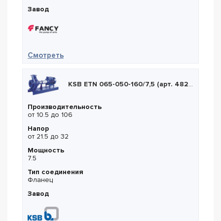
Завод
— Fancy FTD 65-48G/2
Смотреть
KSB ETN 065-050-160/7,5 (арт. 48252818)
Производительность
от 10.5 до 106
Напор
от 21.5 до 32
Мощность
7.5
Тип соединения
Фланец
Завод