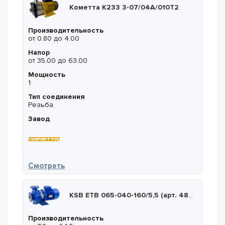
Кометта К233 3-07/04А/010Т2
Производительность
от 0.80 до 4.00
Напор
от 35.00 до 63.00
Мощность
1
Тип соединения
Резьба
Завод
— Кометта К233 3-07/04А/010Т2
Смотреть
KSB ETB 065-040-160/5,5 (арт. 48231109)
Производительность