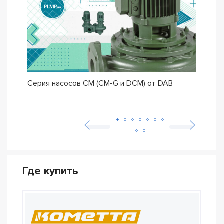
Серия насосов CM (CM-G и DCM) от DAB
Сери
IDEA
неис
Где купить