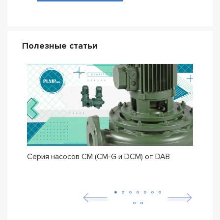
Полезные статьи
Серия насосов CM (CM-G и DCM) от DAB
Сери
IDEA
неис