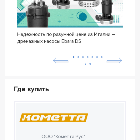
Надежность по разумной цене из Италии –
Насо
дренажных насосы Ebara DS
– се
Где купить
ООО "Кометта Рус"