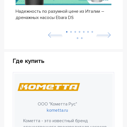
Надежность по разумной цене из Италии –
Насо
дренажных насосы Ebara DS
– се
Где купить
ООО "Кометта Рус"
kometta.ru
Кометта - это известный бренд