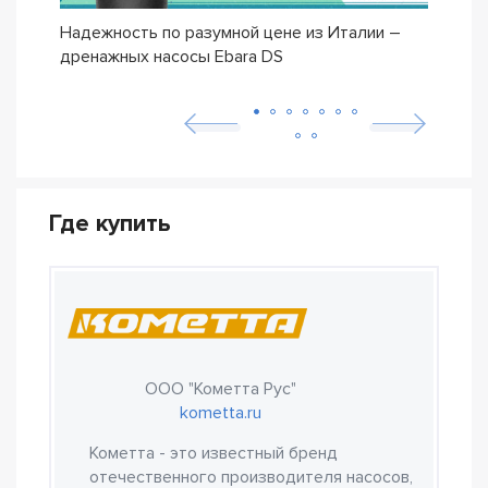
Надежность по разумной цене из Италии –
Насо
дренажных насосы Ebara DS
– се
Где купить
ООО "Кометта Рус"
kometta.ru
Кометта - это известный бренд
отечественного производителя насосов,