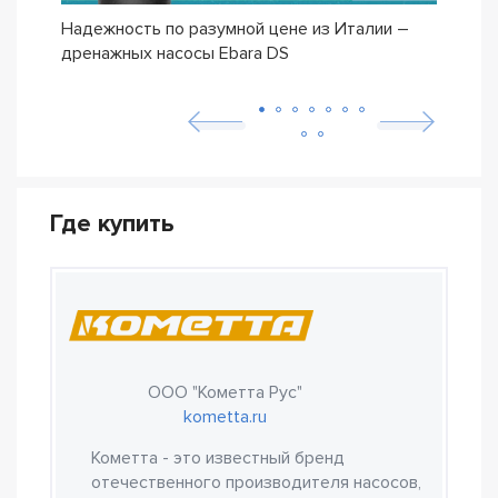
Надежность по разумной цене из Италии –
Насо
дренажных насосы Ebara DS
– се
Где купить
ООО "Кометта Рус"
kometta.ru
Кометта - это известный бренд
отечественного производителя насосов,