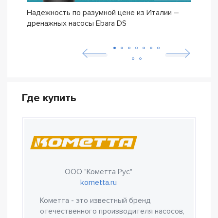
Надежность по разумной цене из Италии –
Насо
дренажных насосы Ebara DS
– се
Где купить
ООО "Кометта Рус"
kometta.ru
Кометта - это известный бренд
отечественного производителя насосов,