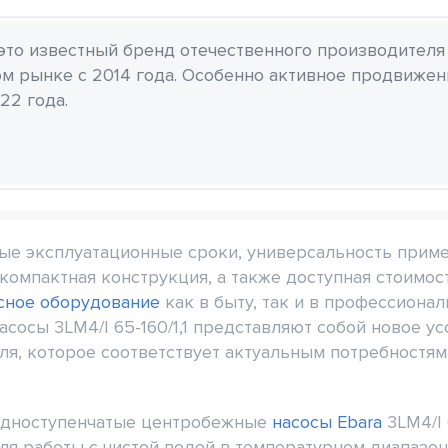
 это известный бренд отечественного производителя
м рынке с 2014 года. Особенно активное продвиже
22 года.
ые эксплуатационные сроки, универсальность приме
компактная конструкция, а также доступная стоимо
сное оборудование
как в быту, так и в профессиона
осы 3LM4/I 65-160/1,1 представляют собой новое у
еля, которое соответствует актуальным потребност
дноступенчатые центробежные
насосы Ebara
3LM4/I 
ля работы с чистой водой в температурном диапазоне 