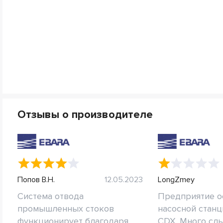
Отзывы о производителе
Попов В.Н.
12.05.2023
LongZmey
Система отвода
Предприятие 
промышленных стоков
насосной станц
функционирует благодаря
CDX. Много слы