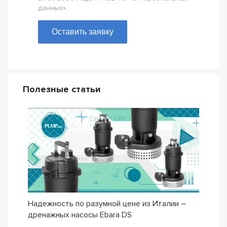
данных».
Оставить заявку
Полезные статьи
Надежность по разумной цене из Италии –
Насо
дренажных насосы Ebara DS
– се