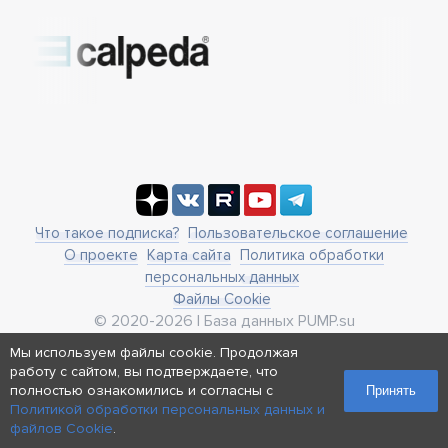
Что такое подписка?
Пользовательское соглашение
О проекте
Карта сайта
Политика обработки
персональных данных
Файлы Cookie
© 2020-2026 | База данных PUMP.su
Мы используем файлы cookie. Продолжая
business@pump.su
работу с сайтом, вы подтверждаете, что
г. Москва, ул. Ленинская Слобода 19
полностью ознакомились и согласны с
Принять
Политикой обработки персональных данных и
Реквизиты
файлов Cookie
.