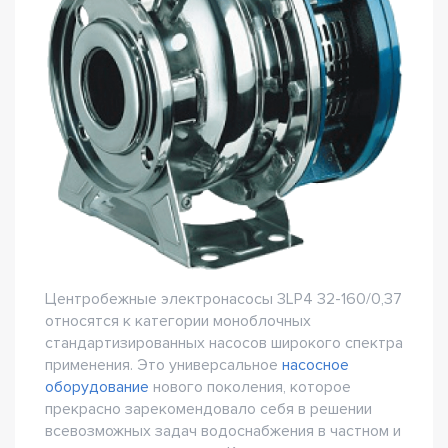
Центробежные электронасосы 3LP4 32-160/0,37
относятся к категории моноблочных
стандартизированных насосов широкого спектра
применения. Это универсальное
насосное
оборудование
нового поколения, которое
прекрасно зарекомендовало себя в решении
всевозможных задач водоснабжения в частном и