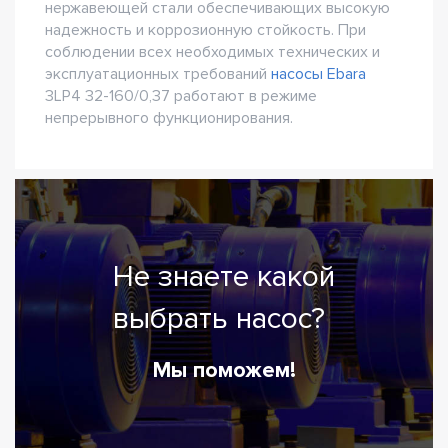
нержавеющей стали обеспечивающих высокую
надежность и коррозионную стойкость. При
соблюдении всех необходимых технических и
эксплуатационных требований
насосы Ebara
3LP4 32-160/0,37 работают в режиме
непрерывного функционирования.
Не знаете какой
выбрать насос?
Мы поможем!