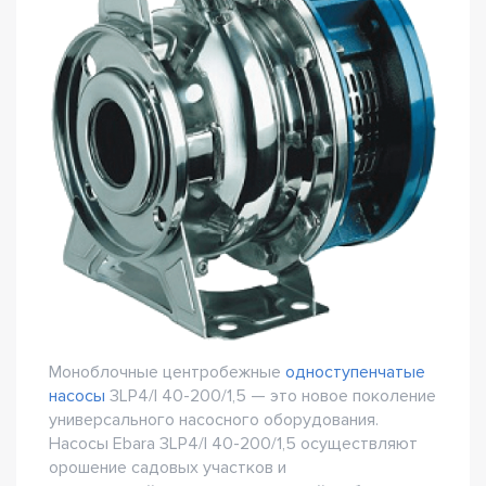
Моноблочные центробежные
одноступенчатые
насосы
3LP4/I 40-200/1,5 — это новое поколение
универсального насосного оборудования.
Насосы Ebara 3LP4/I 40-200/1,5 осуществляют
орошение садовых участков и