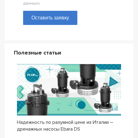
данных».
Оставить заявку
Полезные статьи
Надежность по разумной цене из Италии –
Насо
дренажных насосы Ebara DS
– се