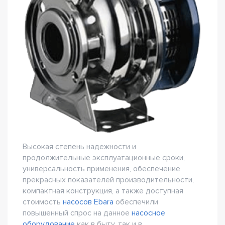
Высокая степень надежности и
продолжительные эксплуатационные сроки,
универсальность применения, обеспечение
прекрасных показателей производительности,
компактная конструкция, а также доступная
стоимость
насосов Ebara
обеспечили
повышенный спрос на данное
насосное
оборудование
как в быту, так и в