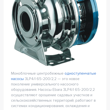
Моноблочные центробежные
одноступенчатые
насосы
3LP4/I 65-200/2,2 — это новое
поколение универсального насосного
оборудования. Насосы Ebara 3LP4/I 65-200/2,2
осуществляют орошение садовых участков и
сельскохозяйственных территорий, работают в
системах кондиционирования, охлаждения и