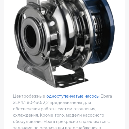
Центробежные
одноступенчатые насосы
Ebara
3LP4/I 80-160/2,2 предназначены для
обеспечения работы систем отопления,
охлаждения. Кроме того, модели насосного
оборудования Ebara прекрасно справляются с
задачами по реализации водоснабжения в