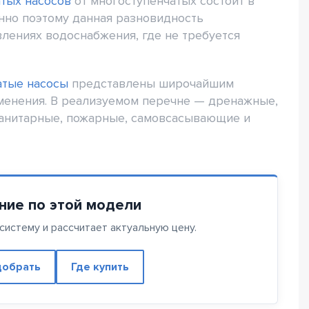
тых насосов
от многоступенчатых состоит в
нно поэтому данная разновидность
лениях водоснабжения, где не требуется
атые насосы
представлены широчайшим
менения. В реализуемом перечне — дренажные,
анитарные, пожарные, самовсасывающие и
ние по этой модели
истему и рассчитает актуальную цену.
обрать
Где купить