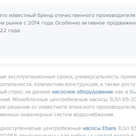
 это известный бренд отечественного производителя
м рынке с 2014 года. Особенно активное продвиже
22 года.
ые эксплуатационные сроки, универсальность приме
ительности, компактная конструкция, а также досту
ый спрос на данное
насосное оборудование
как в бы
ния. Моноблочные центробежные насосы 3LS/I 65-20
е решение от известного японского производителя
еменных инженерных систем водоснабжения.
дноступенчатые центробежные
насосы Ebara
3LS/I 6
00/18,5 предназначены для работы с чистой водой в