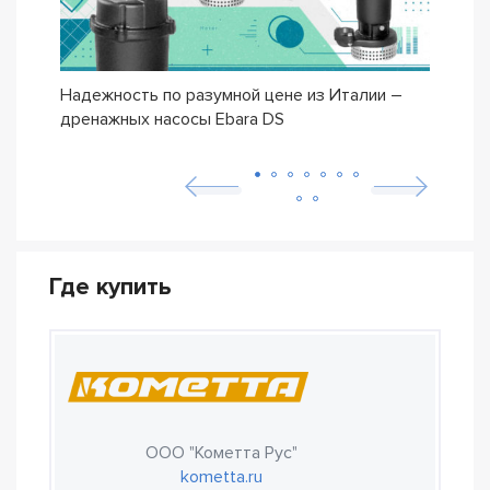
Надежность по разумной цене из Италии –
Насо
дренажных насосы Ebara DS
– се
Где купить
ООО "Кометта Рус"
kometta.ru