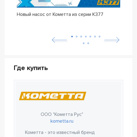
Новый насос от Кометта из серии К377
Долг
К37
Где купить
ООО "Кометта Рус"
kometta.ru
Кометта - это известный бренд