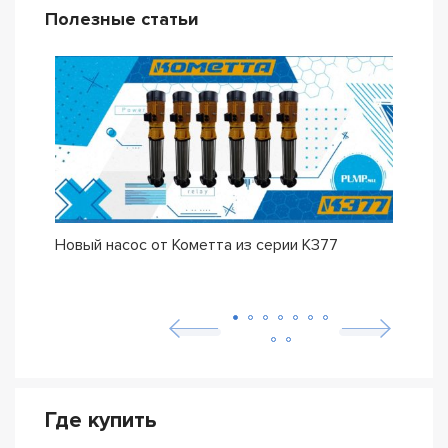
Полезные статьи
Новый насос от Кометта из серии К377
Долг
К37
Где купить