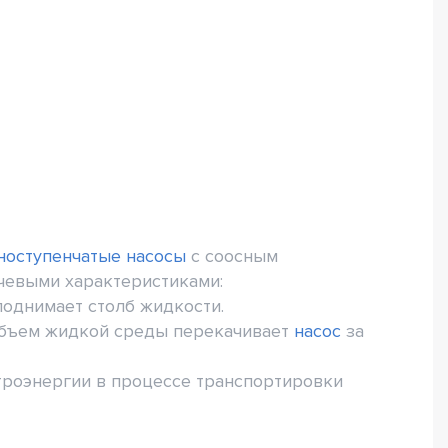
ноступенчатые насосы
с соосным
чевыми характеристиками:
поднимает столб жидкости.
 объем жидкой среды перекачивает
насос
за
троэнергии в процессе транспортировки