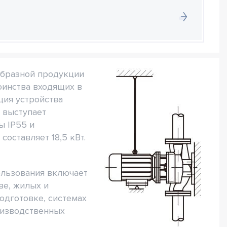
образной продукции
оинства входящих в
ция устройства
 выступает
ы IP55 и
составляет 18,5 кВт.
ользования включает
ве, жилых и
одготовке, системах
оизводственных