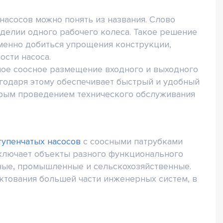
асосов можно понять из названия. Слово
зделии одного рабочего колеса. Такое решение
менно добиться упрощения конструкции,
ости насоса.
мое соосное размещение входного и выходного
агодаря этому обеспечивает быстрый и удобный
трым проведением технического обслуживания
тупенчатых насосов
с соосными патрубками
включает объекты разного функционального
ные, промышленные и сельскохозяйственные.
ктования большей части инженерных систем, в