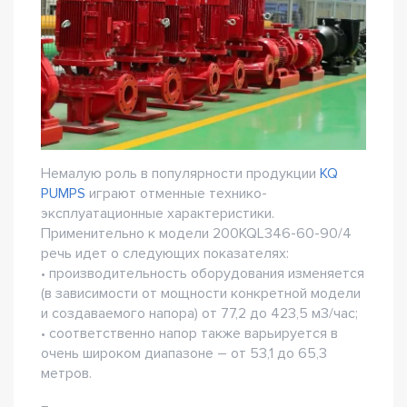
Немалую роль в популярности продукции
KQ
PUMPS
играют отменные технико-
эксплуатационные характеристики.
Применительно к модели 200KQL346-60-90/4
речь идет о следующих показателях:
• производительность оборудования изменяется
(в зависимости от мощности конкретной модели
и создаваемого напора) от 77,2 до 423,5 м3/час;
• соответственно напор также варьируется в
очень широком диапазоне – от 53,1 до 65,3
метров.